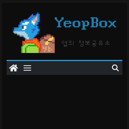
콘
텐
YeopBox
츠
로
건
엽의 정보공유소
너
뛰
기