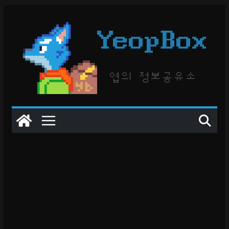
콘
텐
YeopBox
츠
로
건
엽의 정보공유소
너
뛰
기