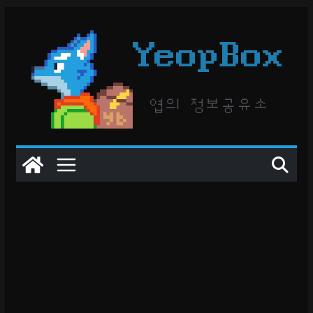
콘
텐
YeopBox
츠
로
건
엽의 정보공유소
너
뛰
기