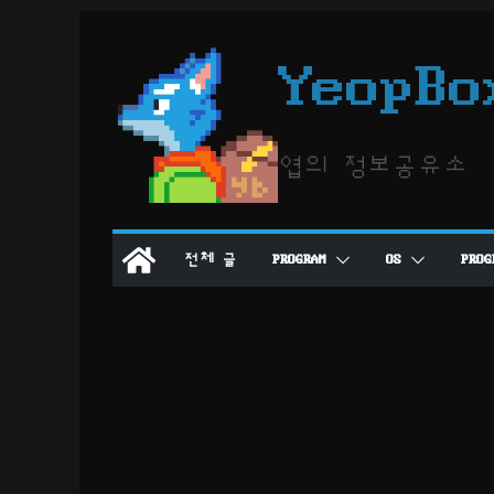
콘
텐
YeopBo
츠
로
건
엽의 정보공유소
너
뛰
기
전체 글
PROGRAM
OS
PROG