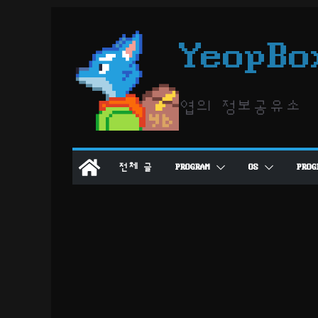
콘
텐
YeopBo
츠
로
건
엽의 정보공유소
너
뛰
기
전체 글
PROGRAM
OS
PROG